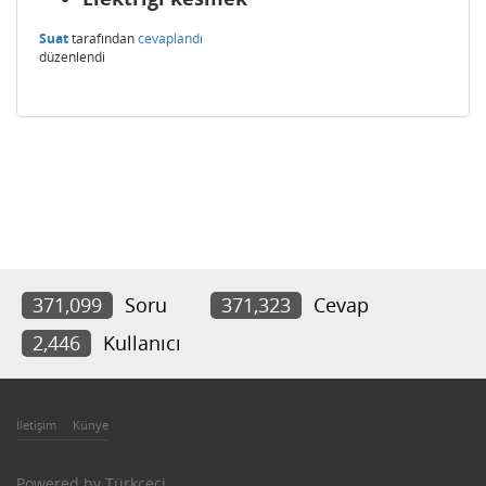
Suat
tarafından
cevaplandı
düzenlendi
371,099
Soru
371,323
Cevap
2,446
Kullanıcı
İletişim
Künye
Powered by
Türkçeci