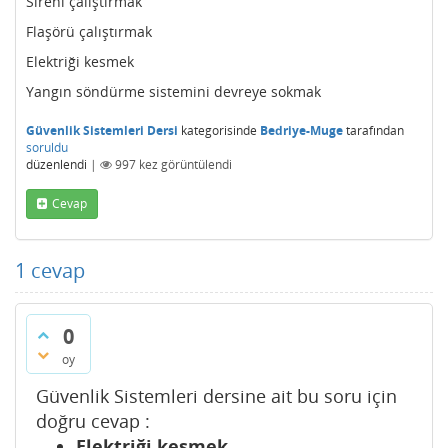
Sireni çalıştırmak
Flaşörü çalıştırmak
Elektriği kesmek
Yangın söndürme sistemini devreye sokmak
Güvenlik Sistemleri Dersi
kategorisinde
Bedriye-Muge
tarafından
soruldu
düzenlendi
|
997
kez görüntülendi
Cevap
1
cevap
0
oy
Güvenlik Sistemleri dersine ait bu soru için
doğru cevap :
Elektriği kesmek