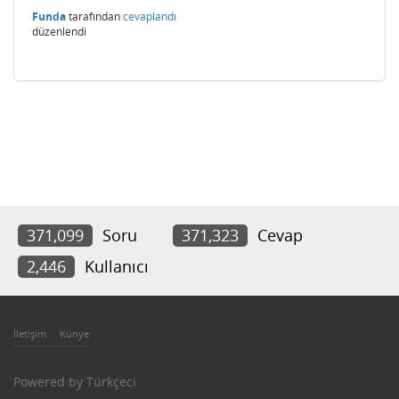
Funda
tarafından
cevaplandı
düzenlendi
371,099
Soru
371,323
Cevap
2,446
Kullanıcı
İletişim
Künye
Powered by
Türkçeci