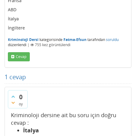
Fransa
ABD
İtalya
İngiltere
Kriminoloji Dersi
kategorisinde
Fatma-Efsun
tarafından
soruldu
düzenlendi
|
755
kez görüntülendi
Cevap
1
cevap
0
oy
Kriminoloji dersine ait bu soru için doğru
cevap :
İtalya