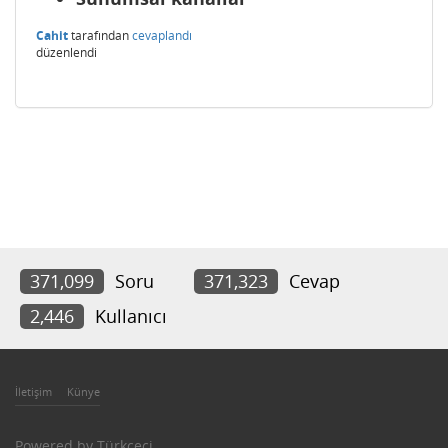
Cahit
tarafından
cevaplandı
düzenlendi
371,099
Soru
371,323
Cevap
2,446
Kullanıcı
İletişim
Künye
Powered by
Türkçeci