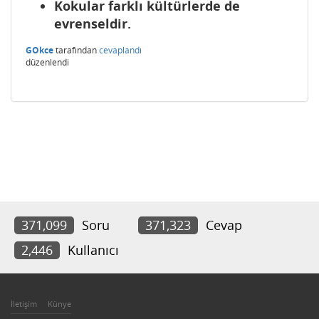
Kokular farklı kültürlerde de
evrenseldir.
GOkce
tarafından
cevaplandı
düzenlendi
371,099
Soru
371,323
Cevap
2,446
Kullanıcı
İletişim
Künye