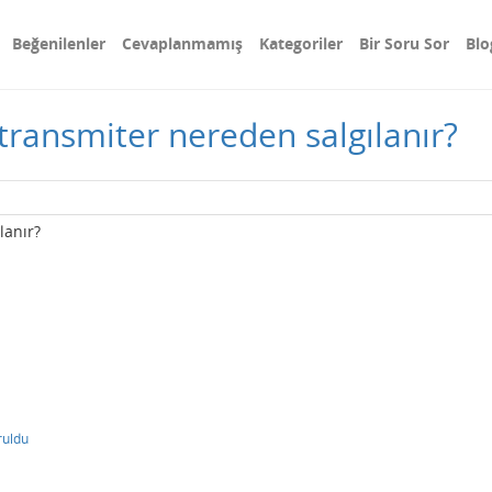
Beğenilenler
Cevaplanmamış
Kategoriler
Bir Soru Sor
Blo
otransmiter nereden salgılanır?
lanır?
ruldu