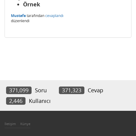
Örnek
Mustafa
tarafından
cevaplandı
düzenlendi
371,099
Soru
371,323
Cevap
2,446
Kullanıcı
İletişim
Künye