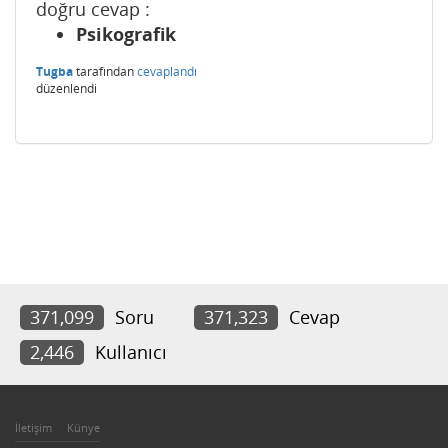
doğru cevap :
Psikografik
Tugba
tarafından
cevaplandı
düzenlendi
371,099
Soru
371,323
Cevap
2,446
Kullanıcı
İletişim
Künye