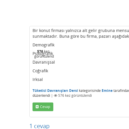
Bir konut firması yalnızca alt gelir grubuna mensu
sunmaktadır. Buna göre bu firma, pazarı aşağıda
Demografik
576
kez
Psikografik
görüntülendi
Davranışsal
Coğrafik
Irksal
Tüketici Davranışları Dersi
kategorisinde
Emine
tarafında
düzenlendi
|
576
kez görüntülendi
Cevap
1
cevap