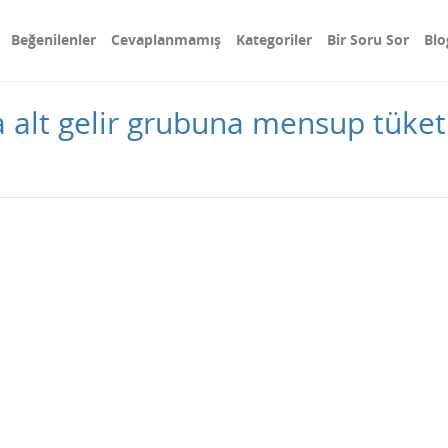
Beğenilenler
Cevaplanmamış
Kategoriler
Bir Soru Sor
Blo
a alt gelir grubuna mensup tüket