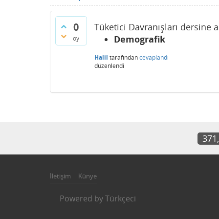
0
Tüketici Davranışları dersine a
Demografik
oy
Halil
tarafından
cevaplandı
düzenlendi
371
İletişim
Künye
Powered by
Türkçeci