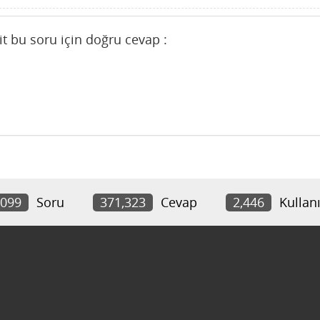
it bu soru için doğru cevap :
,099
Soru
371,323
Cevap
2,446
Kullanı