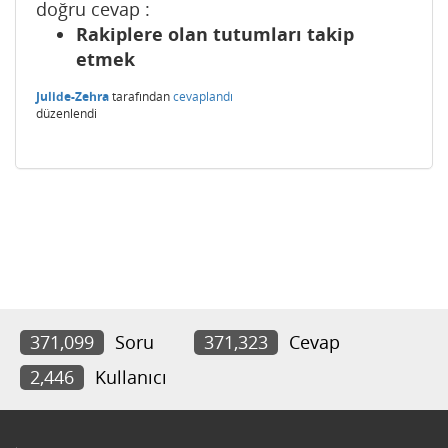
doğru cevap :
Rakiplere olan tutumları takip
etmek
Julide-Zehra
tarafından
cevaplandı
düzenlendi
371,099
Soru
371,323
Cevap
2,446
Kullanıcı