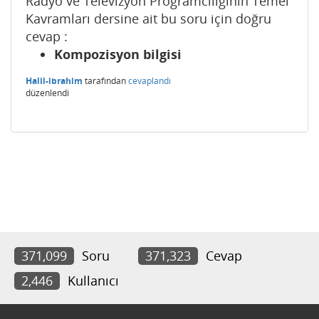
Radyo ve Televizyon Programcılığının Temel
Kavramları dersine ait bu soru için doğru
cevap :
Kompozisyon bilgisi
Halil-ibrahim
tarafından
cevaplandı
düzenlendi
371,099
Soru
371,323
Cevap
2,446
Kullanıcı