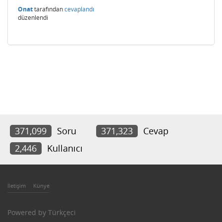
Onat
tarafından
cevaplandı
düzenlendi
371,099
Soru
371,323
Cevap
2,446
Kullanıcı
İletişim
Künye
Powered by
Türkçeci