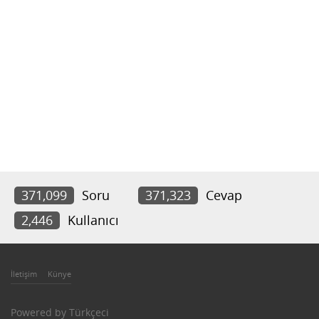
371,099
Soru
371,323
Cevap
2,446
Kullanıcı
İletişim
Künye
Powered by
Türkçeci