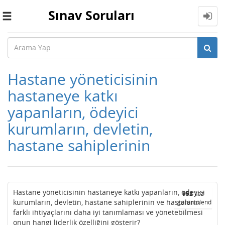
Sınav Soruları
Toggle
navigation
Hastane yöneticisinin
hastaneye katkı
yapanların, ödeyici
kurumların, devletin,
hastane sahiplerinin
Hastane yöneticisinin hastaneye katkı yapanların, ödeyici
952
kez
kurumların, devletin, hastane sahiplerinin ve hastaların
görüntülendi
farklı ihtiyaçlarını daha iyi tanımlaması ve yönetebilmesi
onun hangi liderlik özelliğini gösterir?