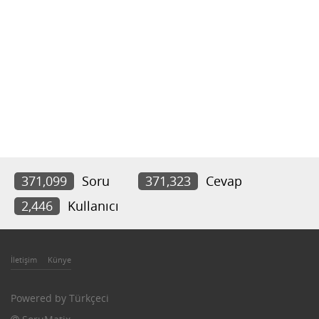
371,099
Soru
371,323
Cevap
2,446
Kullanıcı
İletişim
Künye
Powered by
Türkçeci