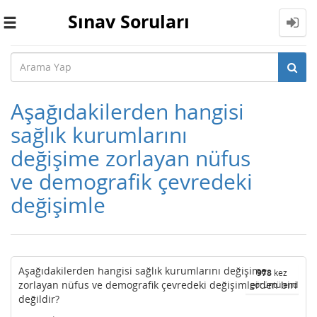
Sınav Soruları
Toggle
navigation
Aşağıdakilerden hangisi
sağlık kurumlarını
değişime zorlayan nüfus
ve demografik çevredeki
değişimle
Aşağıdakilerden hangisi sağlık kurumlarını değişime
978
kez
zorlayan nüfus ve demografik çevredeki değişimlerden biri
görüntülendi
değildir?