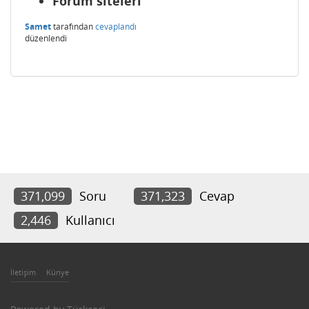
Forum siteleri
Samet
tarafından
cevaplandı
düzenlendi
371,099
Soru
371,323
Cevap
2,446
Kullanıcı
İletişim
Künye