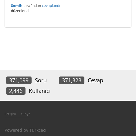
Semih
tarafından
cevaplandı
düzenlendi
371,099
Soru
371,323
Cevap
2,446
Kullanıcı
İletişim
Künye
Powered by
Türkçeci