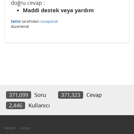
doğru cevap :
Maddi destek veya yardım
Selim
tarafından
cevaplandı
düzenlendi
371,099
Soru
371,323
Cevap
2,446
Kullanıcı
İletişim
Künye