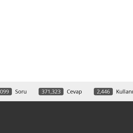
,099
Soru
371,323
Cevap
2,446
Kullanı