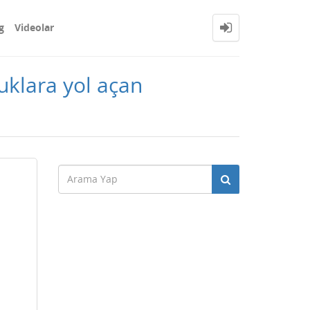
g
Videolar
uklara yol açan