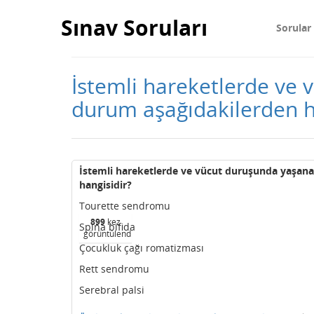
Sınav Soruları
Sorular
İstemli hareketlerde ve
durum aşağıdakilerden h
İstemli hareketlerde ve vücut duruşunda yaşan
hangisidir?
Tourette sendromu
899
kez
Spina bifida
görüntülendi
Çocukluk çağı romatizması
Rett sendromu
Serebral palsi