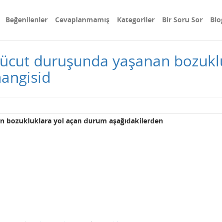
Beğenilenler
Cevaplanmamış
Kategoriler
Bir Soru Sor
Blo
 vücut duruşunda yaşanan bozukl
angisid
an bozukluklara yol açan durum aşağıdakilerden