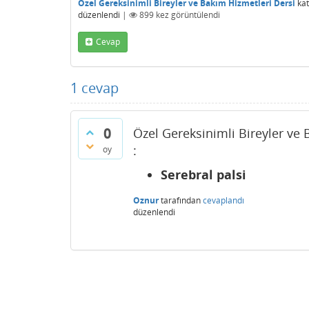
Özel Gereksinimli Bireyler ve Bakım Hizmetleri Dersi
kat
düzenlendi
|
899
kez görüntülendi
Cevap
1
cevap
0
Özel Gereksinimli Bireyler ve 
:
oy
Serebral palsi
Oznur
tarafından
cevaplandı
düzenlendi