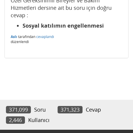
Özel Gereksinimli Bireyler ve Bakım
Hizmetleri dersine ait bu soru için doğru
cevap :
Sosyal katılımın engellenmesi
Aslı
tarafından
cevaplandı
düzenlendi
371,099
Soru
371,323
Cevap
2,446
Kullanıcı