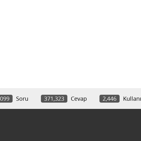
,099
Soru
371,323
Cevap
2,446
Kullanı