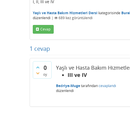
I, II, III ve IV
Yaşlı ve Hasta Bakım Hizmetleri Dersi
kategorisinde
Bura
düzenlendi
|
689
kez görüntülendi
Cevap
1
cevap
0
Yaşlı ve Hasta Bakım Hizmetler
III ve IV
oy
Bedriye-Muge
tarafından
cevaplandı
düzenlendi