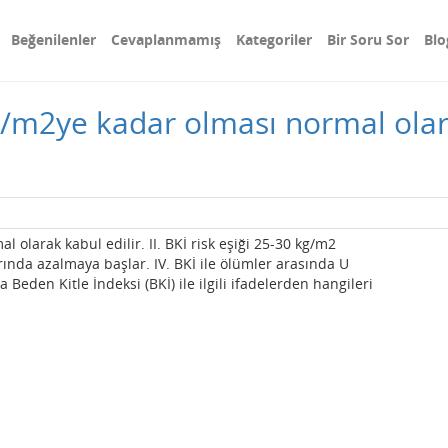
Beğenilenler
Cevaplanmamış
Kategoriler
Bir Soru Sor
Blo
kg/m2ye kadar olması normal olarak
l olarak kabul edilir. II. BKİ risk eşiği 25-30 kg/m2
larında azalmaya başlar. IV. BKİ ile ölümler arasında U
da Beden Kitle İndeksi (BKİ) ile ilgili ifadelerden hangileri