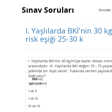
Sınav Soruları
Sorular
I. Yaşlılarda BKİ'nin 30 
risk eşiği 25-30 k
I. Yaşlılarda BKİ'nin 30 kg/m2ye kadar olması norma
arasındadır. III. Yaşlılarda BKİ değeri 70 - 75 yaş
şeklinde bir ilişki vardır. Yukarıda verilen yaşlılar
doğrudur?
689
kez
Yalnız II
görüntülendi
I ve II
I ve III
III ve IV