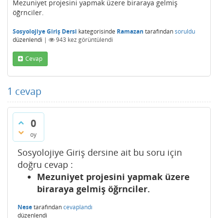
Mezuniyet projesini yapmak üzere biraraya gelmiş
öğrnciler.
Sosyolojiye Giriş Dersi
kategorisinde
Ramazan
tarafından
soruldu
düzenlendi
|
943
kez görüntülendi
Cevap
1
cevap
0
oy
Sosyolojiye Giriş dersine ait bu soru için
doğru cevap :
Mezuniyet projesini yapmak üzere
biraraya gelmiş öğrnciler.
Nese
tarafından
cevaplandı
düzenlendi