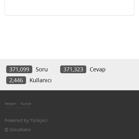
371,099
Soru
371,323
Cevap
2,446
Kullanıcı
İletişim
Künye
Powered by
Türkçeci
SoruMatix