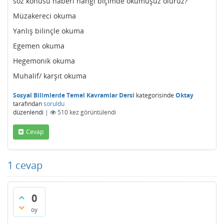
söz konusu haberi hangi biçimde okumuşuz oluruz?
Müzakereci okuma
Yanlış bilinçle okuma
Egemen okuma
Hegemonik okuma
Muhalif/ karşıt okuma
Sosyal Bilimlerde Temel Kavramlar Dersi
kategorisinde
Oktay
tarafından
soruldu
düzenlendi
|
510
kez görüntülendi
Cevap
1
cevap
0
oy