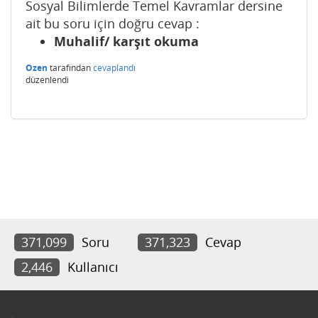
Sosyal Bilimlerde Temel Kavramlar dersine
ait bu soru için doğru cevap :
Muhalif/ karşıt okuma
Ozen
tarafından
cevaplandı
düzenlendi
371,099
Soru
371,323
Cevap
2,446
Kullanıcı