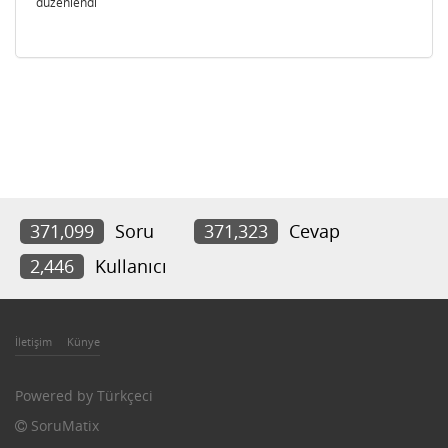
düzenlendi
371,099
Soru
371,323
Cevap
2,446
Kullanıcı
İletişim
Künye
Powered by
Türkçeci
SoruMatix