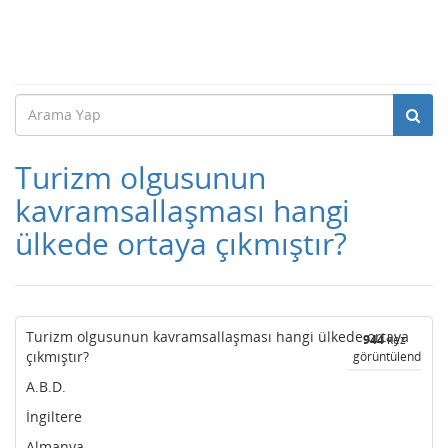
Turizm olgusunun
kavramsallaşması hangi
ülkede ortaya çıkmıştır?
Turizm olgusunun kavramsallaşması hangi ülkede ortaya
944
kez
çıkmıştır?
görüntülendi
A.B.D.
İngiltere
Almanya