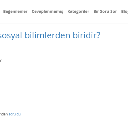
Beğenilenler
Cevaplanmamış
Kategoriler
Bir Soru Sor
Blo
osyal bilimlerden biridir?
r?
ından
soruldu