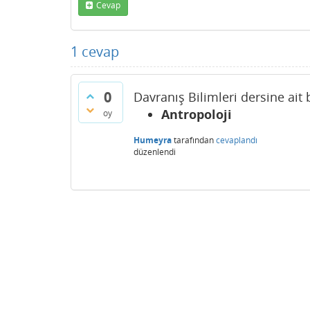
Cevap
1
cevap
0
Davranış Bilimleri dersine ait 
Antropoloji
oy
Humeyra
tarafından
cevaplandı
düzenlendi