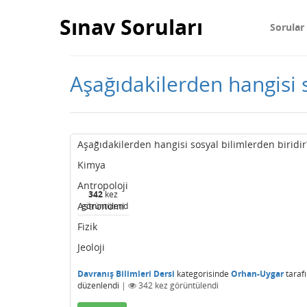
Sınav Soruları
Sorular
Aşağıdakilerden hangisi s
Aşağıdakilerden hangisi sosyal bilimlerden biridi
Kimya
Antropoloji
342
kez
Astronomi
görüntülendi
Fizik
Jeoloji
Davranış Bilimleri Dersi
kategorisinde
Orhan-Uygar
taraf
düzenlendi
|
342
kez görüntülendi