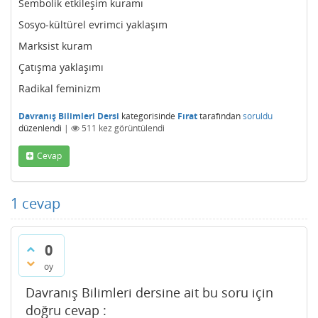
Sembolik etkileşim kuramı
Sosyo-kültürel evrimci yaklaşım
Marksist kuram
Çatışma yaklaşımı
Radikal feminizm
Davranış Bilimleri Dersi
kategorisinde
Fırat
tarafından
soruldu
düzenlendi
|
511
kez görüntülendi
Cevap
1
cevap
0
oy
Davranış Bilimleri dersine ait bu soru için
doğru cevap :