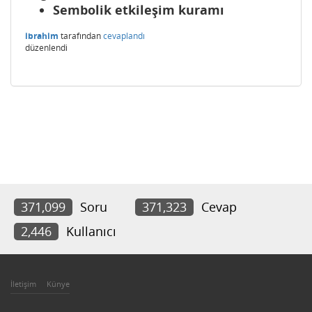
Sembolik etkileşim kuramı
ibrahim
tarafından
cevaplandı
düzenlendi
371,099
Soru
371,323
Cevap
2,446
Kullanıcı
İletişim
Künye