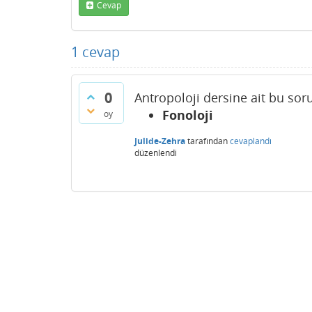
Cevap
1
cevap
0
Antropoloji dersine ait bu sor
Fonoloji
oy
Julide-Zehra
tarafından
cevaplandı
düzenlendi