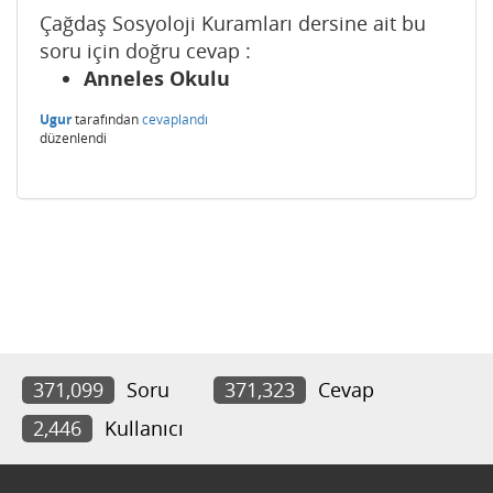
Çağdaş Sosyoloji Kuramları dersine ait bu
soru için doğru cevap :
Anneles Okulu
Ugur
tarafından
cevaplandı
düzenlendi
371,099
Soru
371,323
Cevap
2,446
Kullanıcı