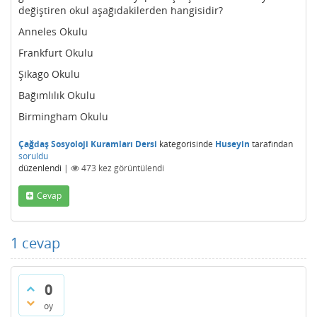
değiştiren okul aşağıdakilerden hangisidir?
Anneles Okulu
Frankfurt Okulu
Şikago Okulu
Bağımlılık Okulu
Birmingham Okulu
Çağdaş Sosyoloji Kuramları Dersi
kategorisinde
Huseyin
tarafından
soruldu
düzenlendi
|
473
kez görüntülendi
Cevap
1
cevap
0
oy