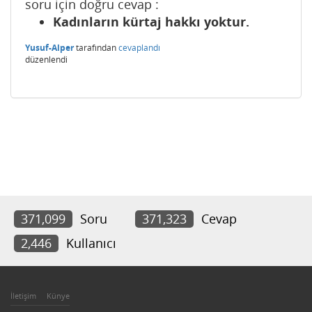
soru için doğru cevap :
Kadınların kürtaj hakkı yoktur.
Yusuf-Alper
tarafından
cevaplandı
düzenlendi
371,099
Soru
371,323
Cevap
2,446
Kullanıcı
İletişim
Künye