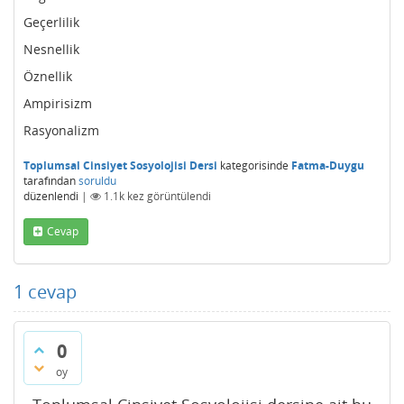
Geçerlilik
Nesnellik
Öznellik
Ampirisizm
Rasyonalizm
Toplumsal Cinsiyet Sosyolojisi Dersi
kategorisinde
Fatma-Duygu
tarafından
soruldu
düzenlendi
|
1.1k
kez görüntülendi
Cevap
1
cevap
0
oy