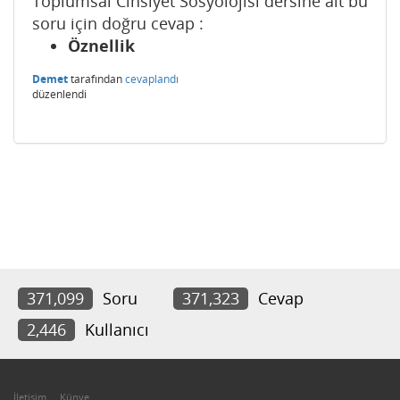
Toplumsal Cinsiyet Sosyolojisi dersine ait bu
soru için doğru cevap :
Öznellik
Demet
tarafından
cevaplandı
düzenlendi
371,099
Soru
371,323
Cevap
2,446
Kullanıcı
İletişim
Künye