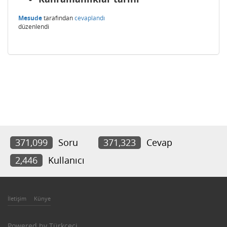
Mesude
tarafından
cevaplandı
düzenlendi
371,099
Soru
371,323
Cevap
2,446
Kullanıcı
İletişim
Künye
Powered by
Türkçeci