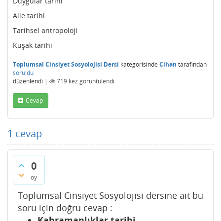
Duygular tarihi
Aile tarihi
Tarihsel antropoloji
Kuşak tarihi
Toplumsal Cinsiyet Sosyolojisi Dersi
kategorisinde
Cihan
tarafından
soruldu
düzenlendi
|
719
kez görüntülendi
Cevap
1
cevap
0
oy
Toplumsal Cinsiyet Sosyolojisi dersine ait bu
soru için doğru cevap :
Kahramanlıklar tarihi