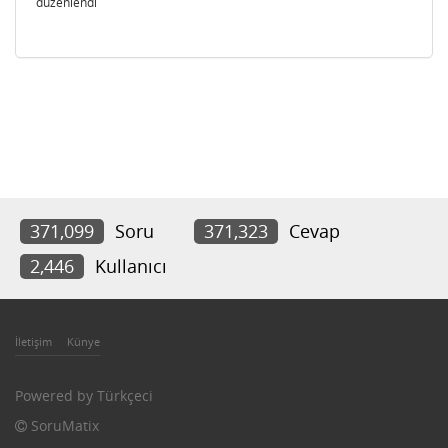
düzenlendi
371,099
Soru
371,323
Cevap
2,446
Kullanıcı
İletişim
Künye
Powered by
Türkçeci
SoruMatix