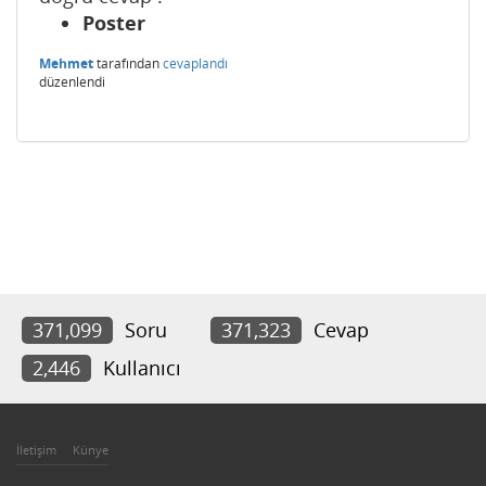
Poster
Mehmet
tarafından
cevaplandı
düzenlendi
371,099
Soru
371,323
Cevap
2,446
Kullanıcı
İletişim
Künye