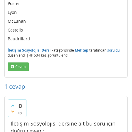
Poster
Lyon
McLuhan
Castells
Baudrillard
İletişim Sosyolojisi Dersi
kategorisinde
Mehtap
tarafından
soruldu
düzenlendi
|
534
kez görüntülendi
Cevap
1
cevap
0
oy
İletişim Sosyolojisi dersine ait bu soru için
doğru cevap :