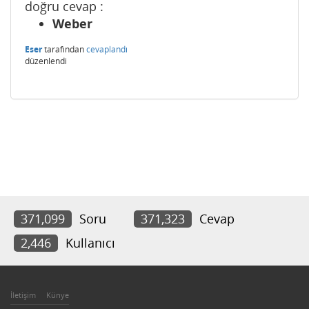
doğru cevap :
Weber
Eser
tarafından
cevaplandı
düzenlendi
371,099
Soru
371,323
Cevap
2,446
Kullanıcı
İletişim
Künye