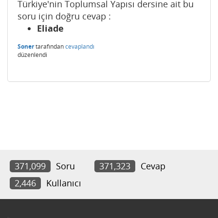
Türkiye'nin Toplumsal Yapısı dersine ait bu
soru için doğru cevap :
Eliade
Soner
tarafından
cevaplandı
düzenlendi
371,099
Soru
371,323
Cevap
2,446
Kullanıcı