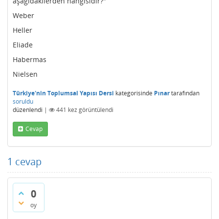
aşağıdakilerden hangisidir?"
Weber
Heller
Eliade
Habermas
Nielsen
Türkiye'nin Toplumsal Yapısı Dersi
kategorisinde
Pınar
tarafından
soruldu
düzenlendi
|
441
kez görüntülendi
Cevap
1
cevap
0
oy