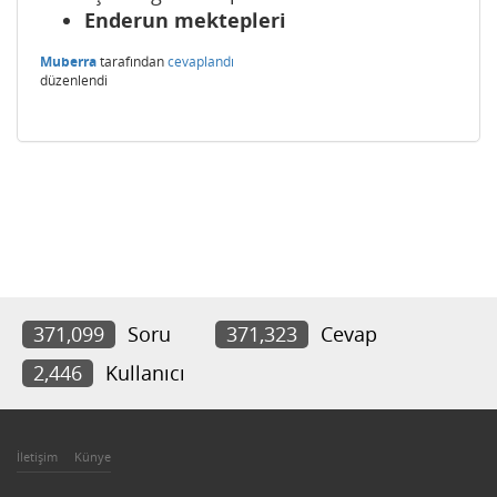
Enderun mektepleri
Muberra
tarafından
cevaplandı
düzenlendi
371,099
Soru
371,323
Cevap
2,446
Kullanıcı
İletişim
Künye