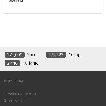
düzenlendi
371,099
Soru
371,323
Cevap
2,446
Kullanıcı
İletişim
Künye
Powered by
Türkçeci
SoruMatix