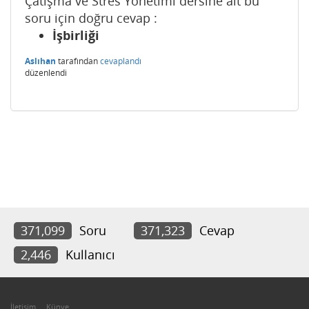
Çatışma ve Stres Yönetimi dersine ait bu
soru için doğru cevap :
İşbirliği
Aslıhan
tarafından
cevaplandı
düzenlendi
371,099
Soru
371,323
Cevap
2,446
Kullanıcı
İletişim
Künye