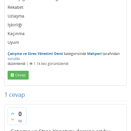
Rekabet
Uzlaşma
İşbirliği
Kaçınma
Uyum
Çatışma ve Stres Yönetimi Dersi
kategorisinde
Mahperi
tarafından
soruldu
düzenlendi
|
1.1k
kez görüntülendi
Cevap
1
cevap
0
oy