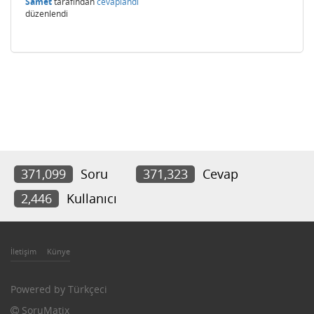
Samet
tarafından
cevaplandı
düzenlendi
371,099
Soru
371,323
Cevap
2,446
Kullanıcı
İletişim
Künye
Powered by
Türkçeci
SoruMatix