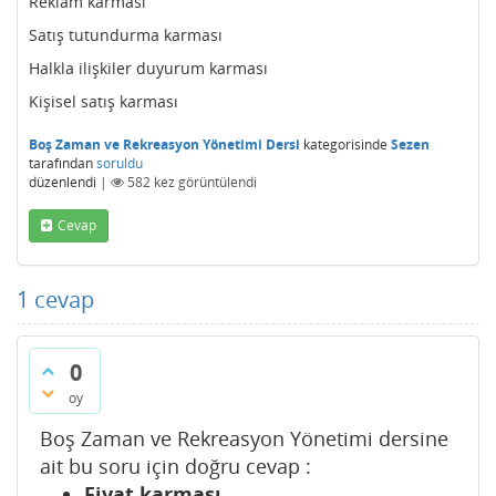
Reklam karması
Satış tutundurma karması
Halkla ilişkiler duyurum karması
Kişisel satış karması
Boş Zaman ve Rekreasyon Yönetimi Dersi
kategorisinde
Sezen
tarafından
soruldu
düzenlendi
|
582
kez görüntülendi
Cevap
1
cevap
0
oy
Boş Zaman ve Rekreasyon Yönetimi dersine
ait bu soru için doğru cevap :
Fiyat karması