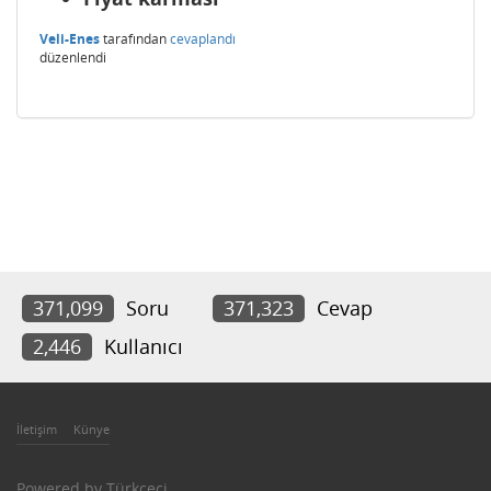
Veli-Enes
tarafından
cevaplandı
düzenlendi
371,099
Soru
371,323
Cevap
2,446
Kullanıcı
İletişim
Künye
Powered by
Türkçeci