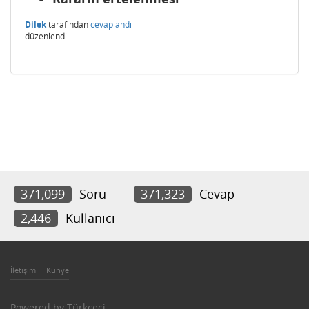
Dilek
tarafından
cevaplandı
düzenlendi
371,099
Soru
371,323
Cevap
2,446
Kullanıcı
İletişim
Künye
Powered by
Türkçeci