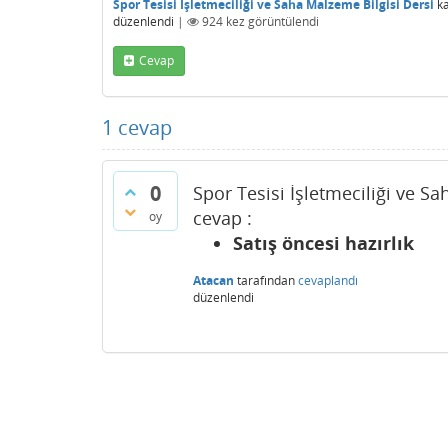
Spor Tesisi İşletmeciliği ve Saha Malzeme Bilgisi Dersi
ka
düzenlendi
|
924
kez görüntülendi
Cevap
1
cevap
0
Spor Tesisi İşletmeciliği ve S
cevap :
oy
Satış öncesi hazırlık
Atacan
tarafından
cevaplandı
düzenlendi