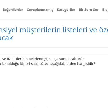
Beğenilenler
Cevaplanmamış
Kategoriler
Bir Soru Sor
Blo
yel müşterilerin listeleri ve öze
lacak
 ve özelliklerinin belirlendiği, satışa sunulacak ürün
ya konulduğu kişisel satış süreci aşağıdakilerden hangisidir?