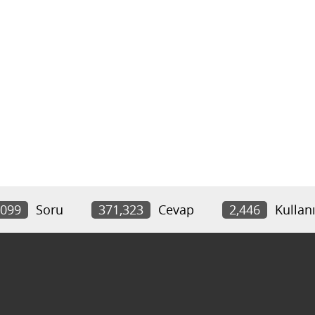
,099
Soru
371,323
Cevap
2,446
Kullanı