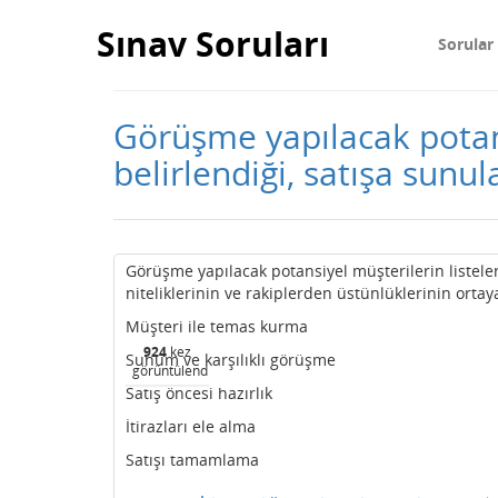
Sınav Soruları
Sorular
Görüşme yapılacak potansi
belirlendiği, satışa sunu
Görüşme yapılacak potansiyel müşterilerin listeleri
niteliklerinin ve rakiplerden üstünlüklerinin orta
Müşteri ile temas kurma
924
kez
Sunum ve karşılıklı görüşme
görüntülendi
Satış öncesi hazırlık
İtirazları ele alma
Satışı tamamlama