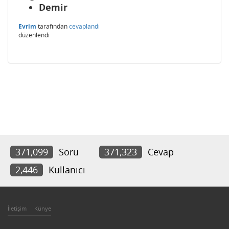
Demir
Evrim
tarafından
cevaplandı
düzenlendi
371,099
Soru
371,323
Cevap
2,446
Kullanıcı
İletişim
Künye