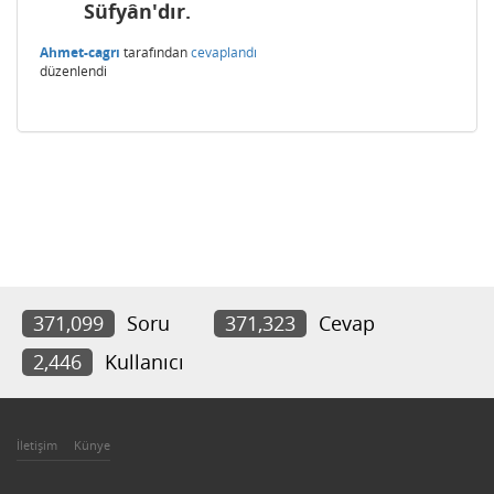
Süfyân'dır.
Ahmet-cagrı
tarafından
cevaplandı
düzenlendi
371,099
Soru
371,323
Cevap
2,446
Kullanıcı
İletişim
Künye