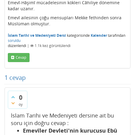
Emevî-Hâşimî mücadelesinin kökleri Câhiliye dönemine
kadar uzanır.
Emevî ailesinin çoğu mensupları Mekke fethinden sonra
Müslüman olmuştur.
İslam Tarihi ve Medeniyeti Dersi
kategorisinde
Kalender
tarafından
soruldu
düzenlendi
|
1.1k
kez görüntülendi
Cevap
1
cevap
0
oy
İslam Tarihi ve Medeniyeti dersine ait bu
soru için doğru cevap :
Emevîler Devleti'nin kurucusu Ebû