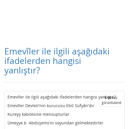
Emevîler ile ilgili aşağıdaki
ifadelerden hangisi
yanlıştır?
Emevîler ile ilgili aşağıdaki ifadelerden hangisi yanlıştır?
1.1k
kez
görüntülendi
Emevîler Devleti'nin kurucusu Ebû Süfyân'dır.
Kureyş kabilesine mensupturlar.
Ümeyye b. Abdüşems'in soyundan gelmektedirler.