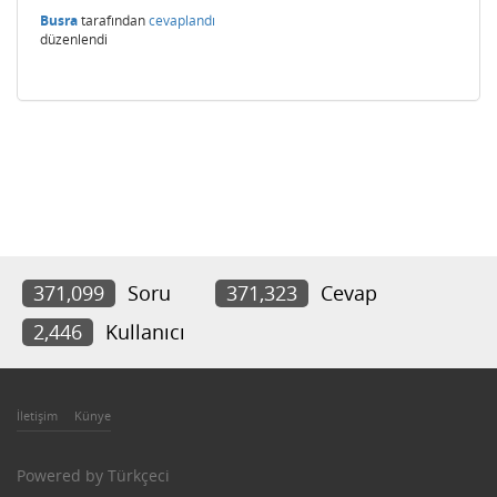
Busra
tarafından
cevaplandı
düzenlendi
371,099
Soru
371,323
Cevap
2,446
Kullanıcı
İletişim
Künye
Powered by
Türkçeci