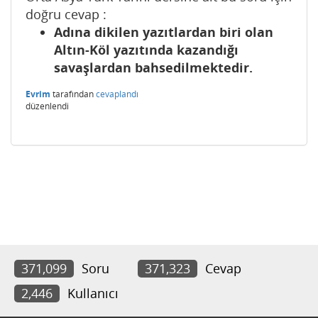
doğru cevap :
Adına dikilen yazıtlardan biri olan
Altın-Köl yazıtında kazandığı
savaşlardan bahsedilmektedir.
Evrim
tarafından
cevaplandı
düzenlendi
371,099
Soru
371,323
Cevap
2,446
Kullanıcı