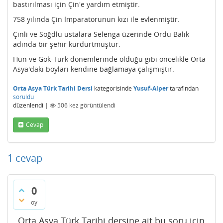
bastırılması için Çin'e yardım etmiştir.
758 yılında Çin İmparatorunun kızı ile evlenmiştir.
Çinli ve Soğdlu ustalara Selenga üzerinde Ordu Balık
adında bir şehir kurdurtmuştur.
Hun ve Gök-Türk dönemlerinde olduğu gibi öncelikle Orta
Asya'daki boyları kendine bağlamaya çalışmıştır.
Orta Asya Türk Tarihi Dersi
kategorisinde
Yusuf-Alper
tarafından
soruldu
düzenlendi
|
506
kez görüntülendi
Cevap
1
cevap
0
oy
Orta Asya Türk Tarihi dersine ait bu soru için