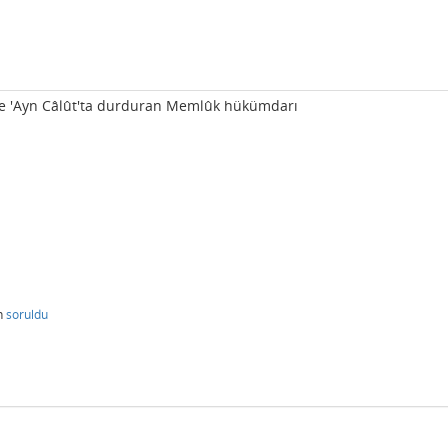
inde 'Ayn Câlût'ta durduran Memlûk hükümdarı
n
soruldu