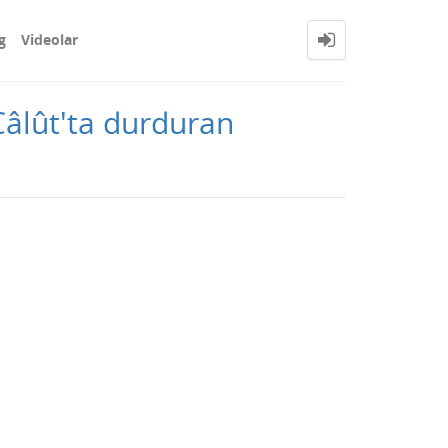
g
Videolar
 Câlût'ta durduran