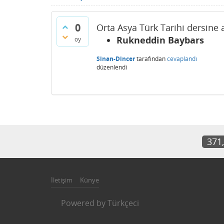
0
Orta Asya Türk Tarihi dersine 
Rukneddin Baybars
oy
Sinan-Dincer
tarafından
cevaplandı
düzenlendi
371
İletişim
Künye
Powered by
Türkçeci