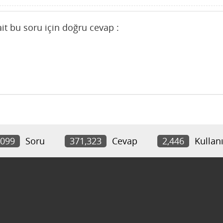
ait bu soru için doğru cevap :
,099
Soru
371,323
Cevap
2,446
Kullanı