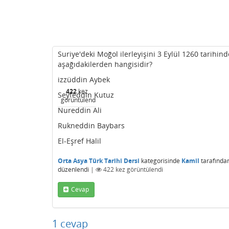
Suriye'deki Moğol ilerleyişini 3 Eylül 1260 tarih
aşağıdakilerden hangisidir?
izzüddin Aybek
422
kez
Seyfeddin Kutuz
görüntülendi
Nureddin Ali
Rukneddin Baybars
El-Eşref Halil
Orta Asya Türk Tarihi Dersi
kategorisinde
Kamil
tarafında
düzenlendi
|
422
kez görüntülendi
Cevap
1
cevap