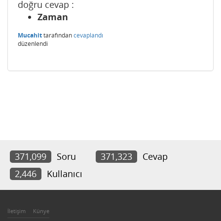
doğru cevap :
Zaman
Mucahit
tarafından
cevaplandı
düzenlendi
371,099
Soru
371,323
Cevap
2,446
Kullanıcı
İletişim
Künye