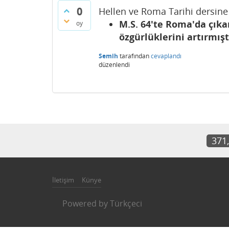
0
Hellen ve Roma Tarihi dersine 
M.S. 64'te Roma'da çıka
oy
özgürlüklerini artırmışt
Semih
tarafından
cevaplandı
düzenlendi
371
İletişim
Künye
Powered by
Türkçeci