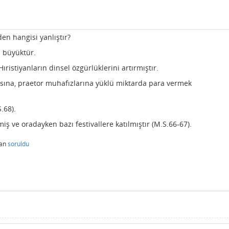
den hangisi yanlıştır?
ı büyüktür.
istiyanların dinsel özgürlüklerini artırmıştır.
nısına, praetor muhafızlarına yüklü miktarda para vermek
.68).
 ve oradayken bazı festivallere katılmıştır (M.S.66-67).
dan
soruldu