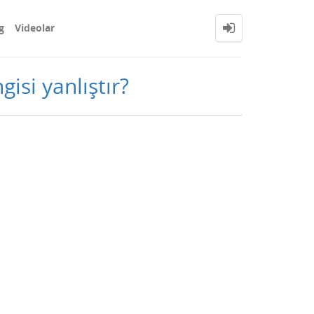
g
Videolar
isi yanlıştır?