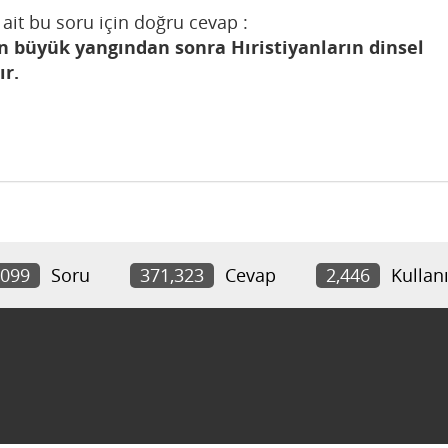
ait bu soru için doğru cevap :
n büyük yangından sonra Hıristiyanların dinsel
ır.
,099
Soru
371,323
Cevap
2,446
Kullanı