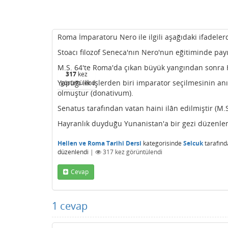
Roma İmparatoru Nero ile ilgili aşağıdaki ifadeler
Stoacı filozof Seneca'nın Nero'nun eğitiminde pay
M.S. 64'te Roma'da çıkan büyük yangından sonra Hır
317
kez
Yaptığı ilk işlerden biri imparator seçilmesinin a
görüntülendi
olmuştur (donativum).
Senatus tarafından vatan haini ilân edilmiştir (M.S
Hayranlık duyduğu Yunanistan'a bir gezi düzenlemiş
Hellen ve Roma Tarihi Dersi
kategorisinde
Selcuk
tarafın
düzenlendi
|
317
kez görüntülendi
Cevap
1
cevap