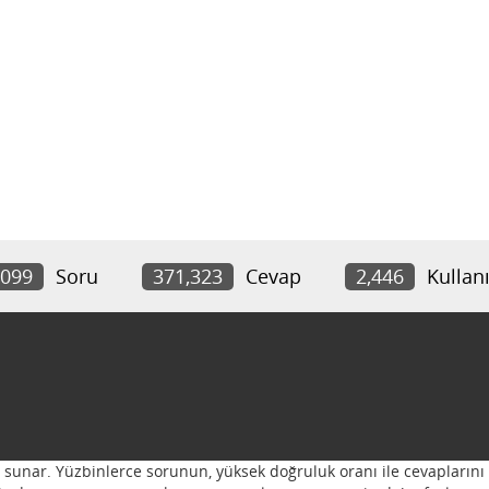
,099
Soru
371,323
Cevap
2,446
Kullanı
ı sunar. Yüzbinlerce sorunun, yüksek doğruluk oranı ile cevaplarını 