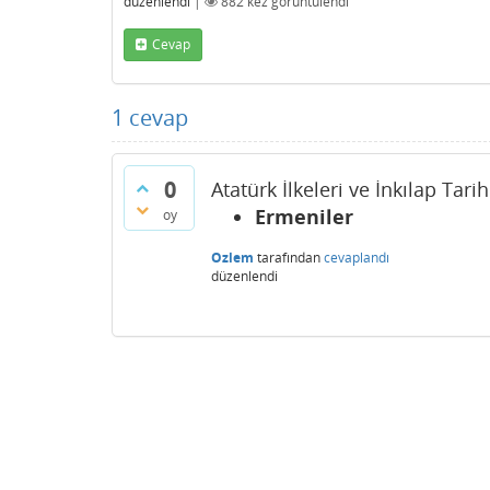
düzenlendi
|
882
kez görüntülendi
Cevap
1
cevap
0
Atatürk İlkeleri ve İnkılap Tari
Ermeniler
oy
Ozlem
tarafından
cevaplandı
düzenlendi