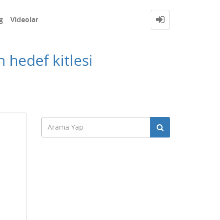
g
Videolar
n hedef kitlesi