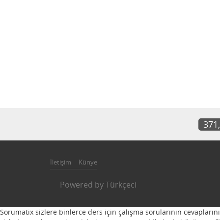
371
İletişim
Künye
Powered by
Türkçeci
Sorumatix sizlere binlerce ders için çalışma sorularının cevapların