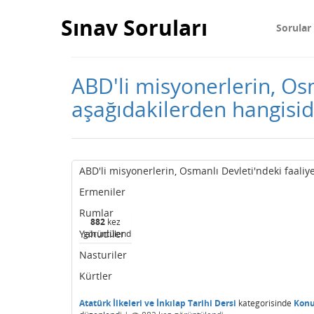
Sınav Soruları
Sorular
ABD'li misyonerlerin, Osm
aşağıdakilerden hangisid
ABD'li misyonerlerin, Osmanlı Devleti'ndeki faaliy
Ermeniler
Rumlar
882
kez
Yahudiler
görüntülendi
Nasturiler
Kürtler
Atatürk İlkeleri ve İnkılap Tarihi Dersi
kategorisinde
Konu