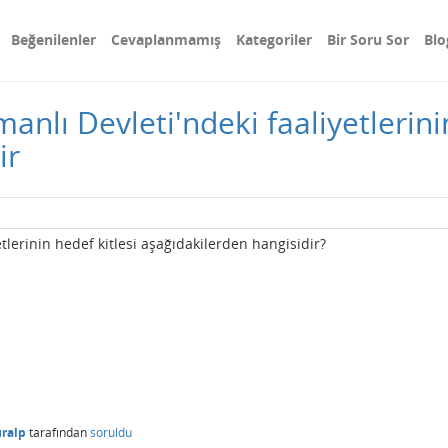
Beğenilenler
Cevaplanmamış
Kategoriler
Bir Soru Sor
Blo
anlı Devleti'ndeki faaliyetlerini
ir
etlerinin hedef kitlesi aşağıdakilerden hangisidir?
ralp
tarafından
soruldu