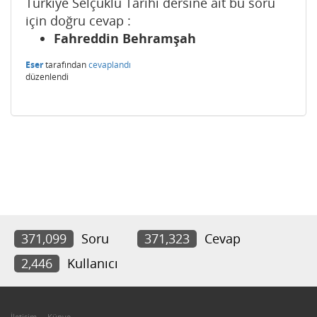
Türkiye Selçuklu Tarihi dersine ait bu soru
için doğru cevap :
Fahreddin Behramşah
Eser
tarafından
cevaplandı
düzenlendi
371,099
Soru
371,323
Cevap
2,446
Kullanıcı
İletişim
Künye