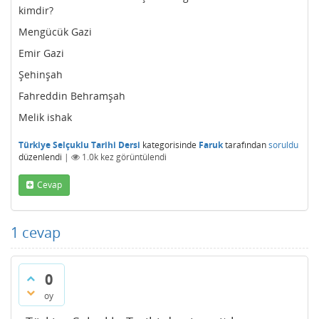
kimdir?
Mengücük Gazi
Emir Gazi
Şehinşah
Fahreddin Behramşah
Melik ishak
Türkiye Selçuklu Tarihi Dersi
kategorisinde
Faruk
tarafından
soruldu
düzenlendi
|
1.0k
kez görüntülendi
Cevap
1
cevap
0
oy