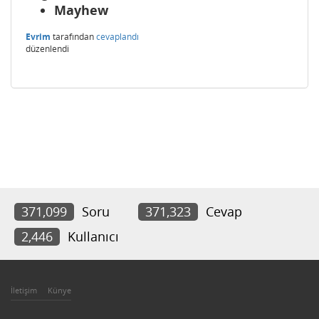
Mayhew
Evrim
tarafından
cevaplandı
düzenlendi
371,099
Soru
371,323
Cevap
2,446
Kullanıcı
İletişim
Künye